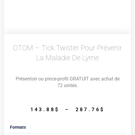
OTOM – Tick Twister Pour Prévenir
La Maladie De Lyme
Présentoir ou pince-profil GRATUIT avec achat de
72 unités.
Plage
143.88
$
–
287.76
$
de
prix :
quantité
Formats
143.88$
de