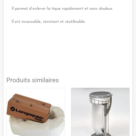
Il permet d’enlever la tique rapidement et sans douleur.
Il est incassable, résistant et réutilisable.
Produits similaires
Ce
produit
a
plusieurs
variations.
Les
options