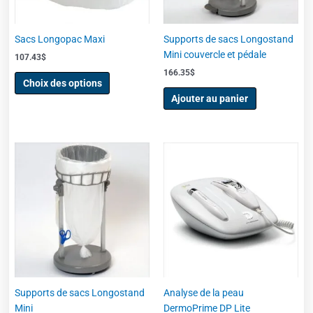
peuvent
être
choisies
Sacs Longopac Maxi
Supports de sacs Longostand
sur
Mini couvercle et pédale
107.43
$
la
166.35
$
page
Choix des options
du
Ajouter au panier
produit
Supports de sacs Longostand
Analyse de la peau
Mini
DermoPrime DP Lite