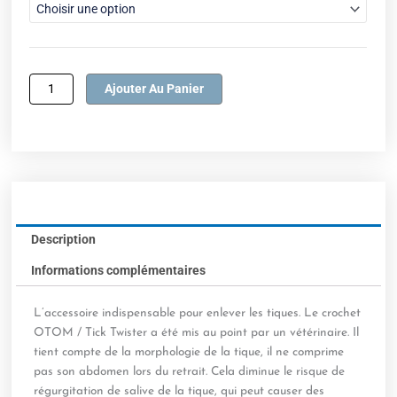
à
OTOM
287.76$
-
Tick
Twister
Ajouter Au Panier
pour
prévenir
la
maladie
de
Lyme
Description
Informations complémentaires
L’accessoire indispensable pour enlever les tiques. Le crochet
OTOM / Tick Twister a été mis au point par un vétérinaire. Il
tient compte de la morphologie de la tique, il ne comprime
pas son abdomen lors du retrait. Cela diminue le risque de
régurgitation de salive de la tique, qui peut causer des