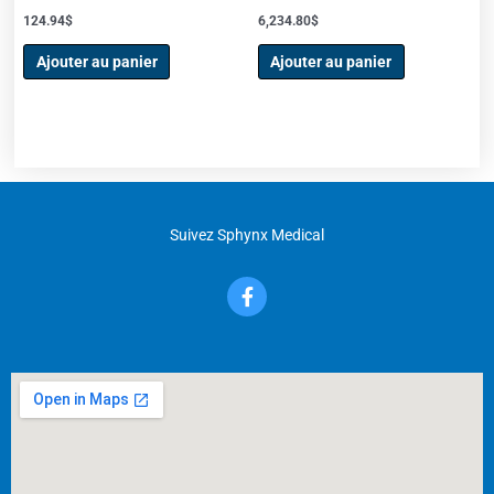
124.94
$
6,234.80
$
Ajouter au panier
Ajouter au panier
Suivez Sphynx Medical
F
a
c
e
b
o
o
k
-
f