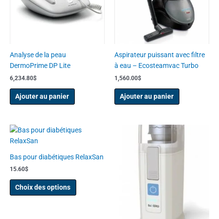
Analyse de la peau
Aspirateur puissant avec filtre
DermoPrime DP Lite
à eau – Ecosteamvac Turbo
6,234.80
$
1,560.00
$
Ajouter au panier
Ajouter au panier
Ce
produit
a
Bas pour diabétiques RelaxSan
plusieurs
15.60
$
variations.
Les
Choix des options
options
peuvent
être