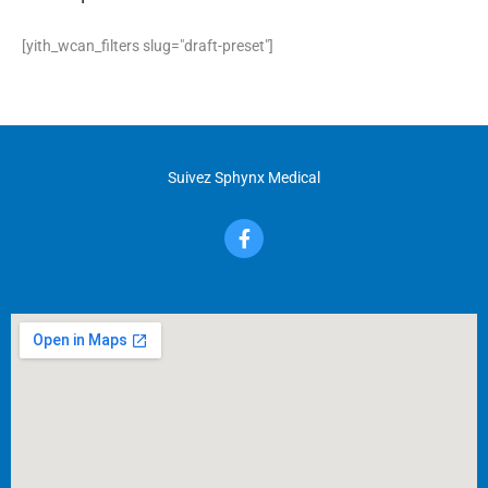
[yith_wcan_filters slug="draft-preset"]
Suivez Sphynx Medical
F
a
c
e
b
o
o
k
-
f