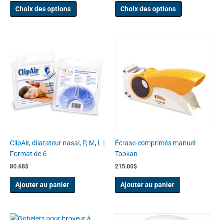
du
du
Choix des options
Choix des options
produit
produit
ClipAir, dilatateur nasal, P, M, L |
Écrase-comprimés manuel
Format de 6
Tookan
80.68
$
215.00
$
Ajouter au panier
Ajouter au panier
Plage
Ce