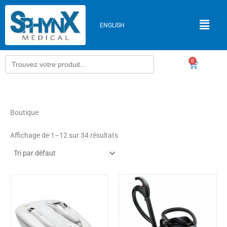
Aller
au
ENGLISH
contenu
Search
0
Panier
for:
Boutique
Affichage de 1–12 sur 34 résultats