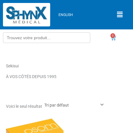
Aller
au
ENGLISH
contenu
Search
0
Panier
for:
Sekisui
À VOS CÔTÉS DEPUIS 1995
Voici le seul résultat