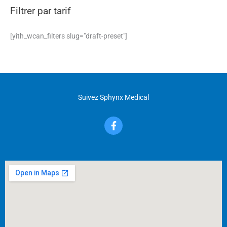
Filtrer par tarif
[yith_wcan_filters slug="draft-preset"]
Suivez Sphynx Medical
F
a
c
e
b
o
o
k
-
f