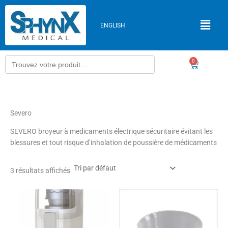
Aller
au
ENGLISH
contenu
Search
0
Panier
for:
Severo
SEVERO broyeur à medicaments électrique sécuritaire évitant les
blessures et tout risque d’inhalation de poussière de médicaments
3 résultats affichés