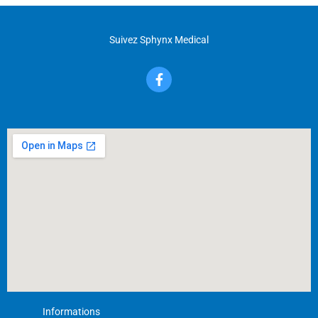
Suivez Sphynx Medical
F
a
c
e
b
o
o
k
-
f
Informations