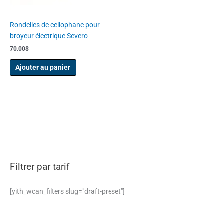
Rondelles de cellophane pour
broyeur électrique Severo
70.00
$
Ajouter au panier
Filtrer par tarif
[yith_wcan_filters slug="draft-preset"]