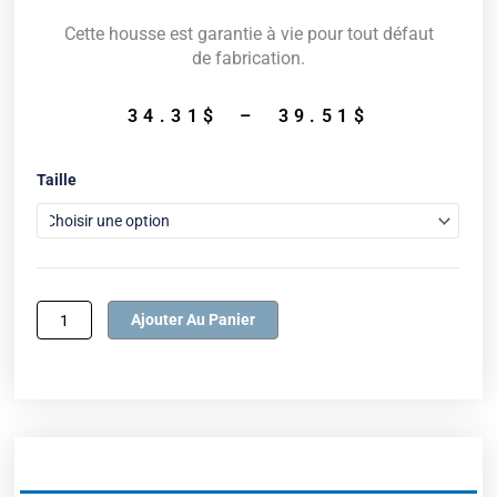
Cette housse est garantie à vie pour tout défaut
de fabrication.
Plage
34.31
$
–
39.51
$
de
prix :
quantité
Taille
34.31$
de
à
Housse
39.51$
anti-
acariens
Texaal®
Ajouter Au Panier
Coton
Oreiller