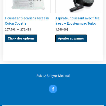
options
peuvent
être
choisies
Housse anti-acariens Texaal®
Aspirateur puissant avec filtre
sur
Coton Couette
à eau – Ecosteamvac Turbo
la
207.99
$
–
276.43
$
1,560.00
$
page
du
Choix des options
Ajouter au panier
produit
Suivez Sphynx Medical
F
a
c
e
b
o