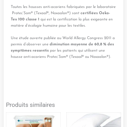
Toutes les housses anti-acariens fabriquées par le laboratoire
Protec’Som® (Texaal®, Noxaalon®) sont
certifiées Oeko-
Tex 100 classe 1
qui est la certification la plus exigeante en
matière d’écologie humaine pour les textiles.
Une étude ouverte publiée au World Allergy Congress 2011 a
permis d’observer une
diminution moyenne de 60,8 % des
sympt
ô
mes ressentis
par les patients qui utilisent une
housse anti-acariens Protec’Som® (Texaal® ou Noxaalon®).
Produits similaires
Plage
Plage
Ce
Ce
de
de
produit
produit
prix :
prix :