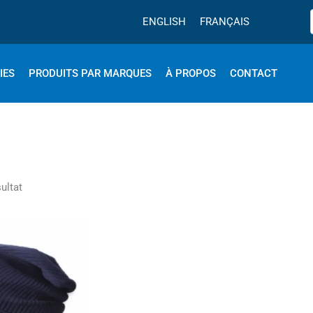
ENGLISH
FRANÇAIS
IES
PRODUITS PAR MARQUES
À PROPOS
CONTACT
sultat
Ce
produit
a
plusieurs
variations.
Les