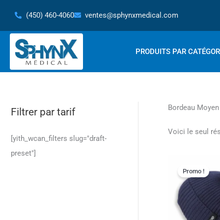
Aller
(450) 460-4060
ventes@sphynxmedical.com
au
contenu
PRODUITS PAR CATÉGOR
Bordeau Moyen
Filtrer par tarif
Voici le seul ré
[yith_wcan_filters slug="draft-
preset"]
Promo !