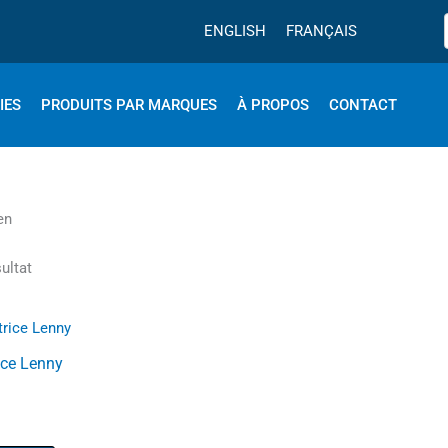
ENGLISH
FRANÇAIS
IES
PRODUITS PAR MARQUES
À PROPOS
CONTACT
en
sultat
Ce
produit
ice Lenny
a
plusieurs
variations.
Les