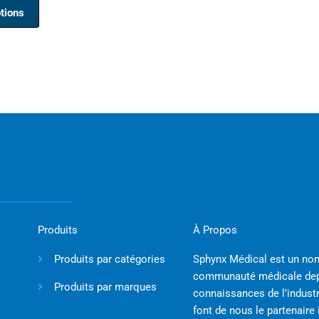
tions
options
peuvent
être
choisies
sur
la
page
du
produit
Produits
À Propos
Produits par catégories
Sphynx Médical est un nom
communauté médicale depu
Produits par marques
connaissances de l’industri
font de nous le partenaire 