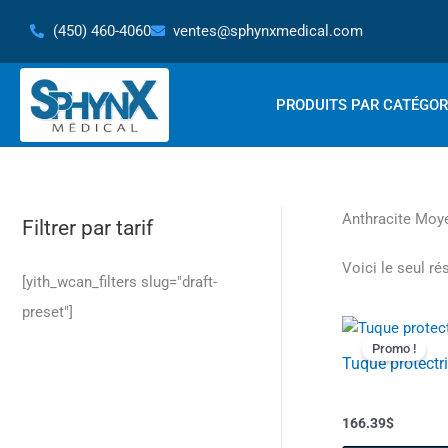
Aller
(450) 460-4060
ventes@sphynxmedical.com
au
contenu
PRODUITS PAR CATÉGOR
Anthracite Moy
Filtrer par tarif
Voici le seul ré
[yith_wcan_filters slug="draft-
preset"]
Promo !
Tuque protectr
166.39
$