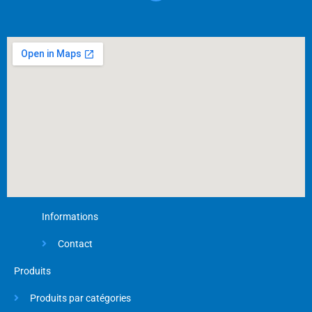
e
b
o
o
k
-
f
Informations
Contact
Produits
Produits par catégories