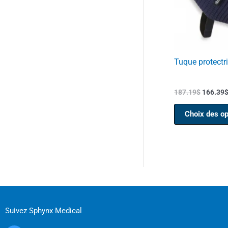
Tuque protectr
187.19
$
166.39
Choix des op
Suivez Sphynx Medical