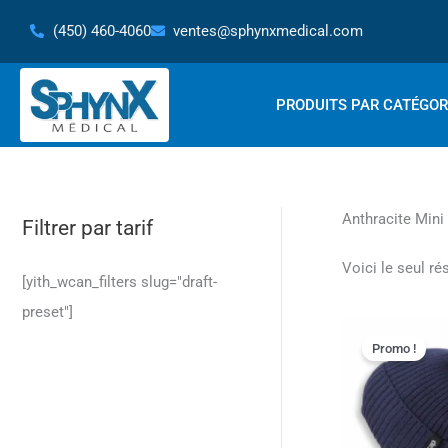
Aller
(450) 460-4060
ventes@sphynxmedical.com
au
contenu
PRODUITS PAR CATÉGOR
Anthracite Mini
Filtrer par tarif
Voici le seul ré
[yith_wcan_filters slug="draft-
preset"]
Le
prix
Promo !
initial
était :
187.19$