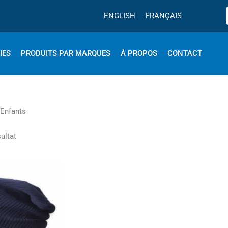
ENGLISH
FRANÇAIS
IES
PRODUITS PAR MARQUES
À PROPOS
CONTACT
 Enfants
sultat
Le
Ce
prix
produit
actuel
est :
a
.
166.39$.
plusieurs
variations.
Les