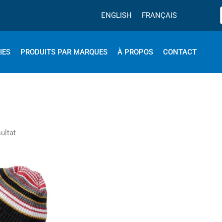
ENGLISH
FRANÇAIS
IES
PRODUITS PAR MARQUES
À PROPOS
CONTACT
sultat
Le
Ce
prix
produit
actuel
est :
a
.
166.39$.
plusieurs
variations.
Les