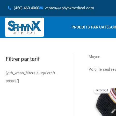
Aller
(450) 460-4060
ventes@sphynxmedical.com
au
contenu
PRODUITS PAR CATÉGOR
Moyen
Filtrer par tarif
Voici le seul ré
[yith_wcan_filters slug="draft-
preset"]
Le
prix
Promo !
initial
était :
187.19$