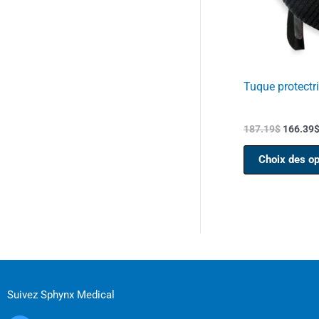
Tuque protectri
187.19
$
166.39
Choix des op
Suivez Sphynx Medical