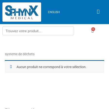
Aller
au
ENGLISH
contenu
Search
0
Panier
for:
systeme de déchets
Aucun produit ne correspond à votre sélection.