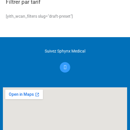
Filtrer par tarif
[yith_wcan_filters slug="draft-preset"]
Suivez Sphynx Medical
F
a
c
e
b
o
o
k
-
f