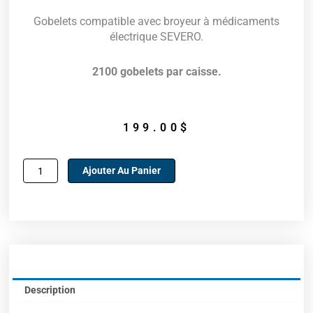
Gobelets compatible avec broyeur à médicaments
électrique SEVERO.
2100 gobelets par caisse.
199.00
$
quantité
Ajouter Au Panier
de
Gobelets
pour
broyeur
à
médicaments
électrique
Severo
Description