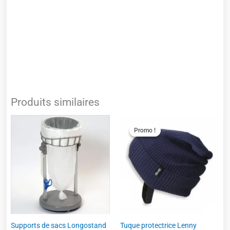
Produits similaires
Ce
Promo !
Promo !
produit
a
plusieurs
variations.
Les
options
peuvent
être
choisies
Supports de sacs Longostand
Tuque protectrice Lenny