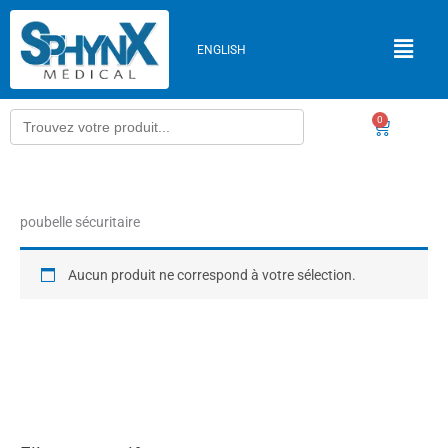
Aller
au
ENGLISH
contenu
Search
0
Panier
for:
poubelle sécuritaire
Aucun produit ne correspond à votre sélection.