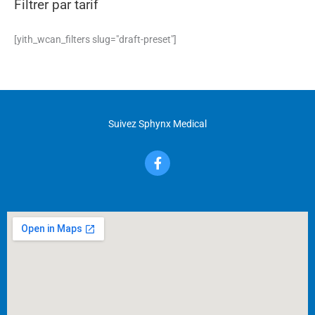
Filtrer par tarif
[yith_wcan_filters slug="draft-preset"]
Suivez Sphynx Medical
F
a
c
e
b
o
o
k
-
f