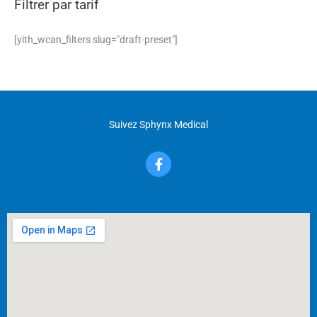
Filtrer par tarif
[yith_wcan_filters slug="draft-preset"]
Suivez Sphynx Medical
F
a
c
e
b
o
o
k
-
f