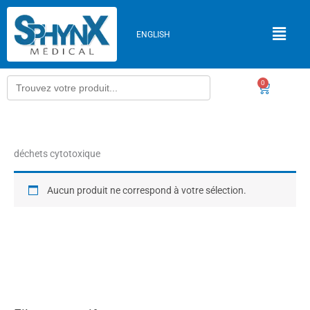
Aller
au
ENGLISH
contenu
Search
0
Panier
for:
déchets cytotoxique
Aucun produit ne correspond à votre sélection.