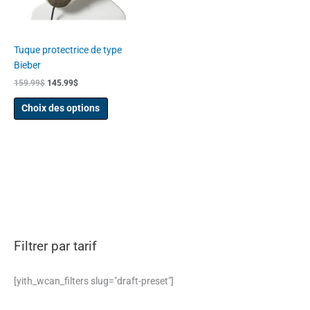
peuvent
être
choisies
Tuque protectrice de type
sur
Bieber
la
159.99
$
145.99
$
page
du
Choix des options
produit
Filtrer par tarif
[yith_wcan_filters slug="draft-preset"]