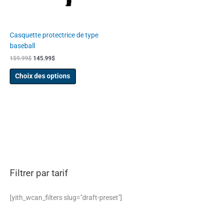
peuvent
être
choisies
Casquette protectrice de type
sur
baseball
la
159.99
$
145.99
$
page
du
Choix des options
produit
Filtrer par tarif
[yith_wcan_filters slug="draft-preset"]